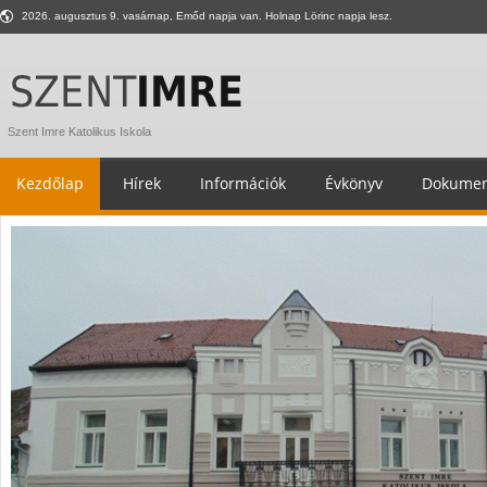
2026. augusztus 9. vasárnap, Emőd napja van. Holnap Lörinc napja lesz.
Szent Imre Katolikus Iskola
Kezdőlap
Hírek
Információk
Évkönyv
Dokumen