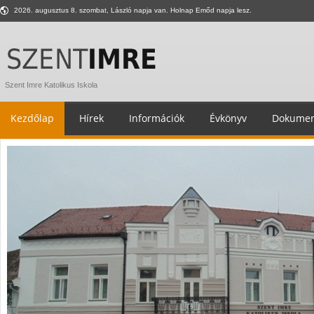
2026. augusztus 8. szombat, László napja van. Holnap Emőd napja lesz.
Szent Imre Katolikus Iskola
Kezdőlap
Hírek
Információk
Évkönyv
Dokumen