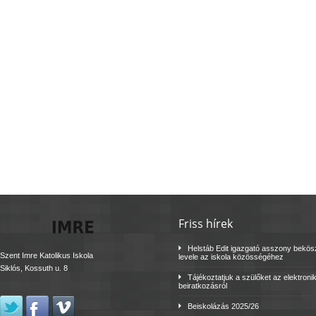
Friss hírek
Helstáb Edit igazgató asszony bekö
Szent Imre Katolikus Iskola
levele az iskola közösségéhez
Siklós, Kossuth u. 8
Tájékoztatjuk a szülőket az elektroni
beiratkozásról
Beiskolázás 2025/26