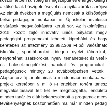
köszönhetően külsőleg is megszépült és energetikailag
a külső falak hőszigetelésével és a nyílászárók cseréjév
Az elmúlt években a megújulás nemcsak a külsősége
belső pedagógiai munkában is. Új iskolai nevelésse
elvárások megvalósítására került sor. Az iskolafejlesz
2015 között zajló innovatív uniós pályázat megv
pedagógiai programokat lehetett kipróbálni és hag
keretében az intézmény 63.982.308 Ft-ból valósíthat
iskolákat, sporttáborokat, idegen nyelvi táboroka
helytörténeti szakköröket, nyelvi témaheteket és vetél
és baleset-megelőzési napokat és programokat.
pedagógusok mintegy 20 továbbképzésen vettek 
Alaptanterv új tartalmainak a mindennapi munkába való
projekt keretében 9 millió Ft értékben történt tane
megvalósításával telt két év megmozgatta, lendületb
minden tanár és diák bekapcsolódott a programok megva
tevékenységnek köszönhetően ma már minden pedagó