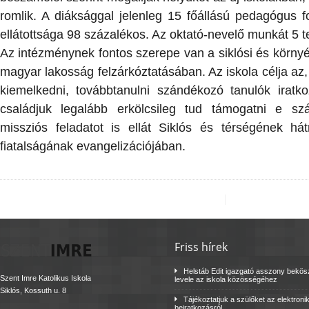
romlik. A diáksággal jelenleg 15 főállású pedagógus f
ellátottsága 98 százalékos. Az oktató-nevelő munkát 5 te
Az intézménynek fontos szerepe van a siklósi és körny
magyar lakosság felzárkóztatásában. Az iskola célja az
kiemelkedni, továbbtanulni szándékozó tanulók iratk
családjuk legalább erkölcsileg tud támogatni e s
missziós feladatot is ellát Siklós és térségének há
fiatalságának evangelizációjában.
Friss hírek
Helstáb Edit igazgató asszony bekö
Szent Imre Katolikus Iskola
levele az iskola közösségéhez
Siklós, Kossuth u. 8
Tájékoztatjuk a szülőket az elektroni
beiratkozásról