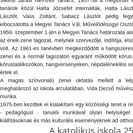
Siklósi Járási Nemzeti Tanács. 1957-58 a megtorlás i
tanárok közül Hatta Józsefet internálták, Hatta Lászl
Lászlót, Vass Zoltánt, Sabacz Lászlót pedig fegye
elbocsátotta a Megyei Tanács V.B. Művelődésügyi Osztá
1959. szeptember 1-jén a Megyei Tanács határozata ala
az ének-zene tagozat, melynek szervezője, indítója, el
volt. Az 1961-es tanévben megkezdődött a hangszeres
zenei és a normál tagozaton egyaránt működött kórus
kórustalálkozókon, hangversenyeken, népdaléneklési ve
értek el.
A magas színvonalú zenei oktatás mellett a kép
meghatározó az iskola arculatában. Vida Dezső művészt
munka.
1975-ben kezdtek el kialakítani egy közösségi teret a r
- pedagógusi - tanulói munkával olyan helyiséget
kiállításoknak és más kulturális eseményeknek ad otthon
A katolikus iskola 2