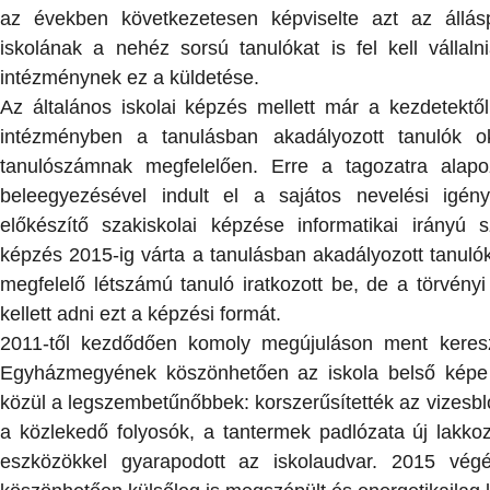
az években következetesen képviselte azt az állás
iskolának a nehéz sorsú tanulókat is fel kell vállal
intézménynek ez a küldetése.
Az általános iskolai képzés mellett már a kezdetekt
intézményben a tanulásban akadályozott tanulók o
tanulószámnak megfelelően. Erre a tagozatra alapo
beleegyezésével indult el a sajátos nevelési igén
előkészítő szakiskolai képzése informatikai irányú
képzés 2015-ig várta a tanulásban akadályozott tanul
megfelelő létszámú tanuló iratkozott be, de a törvény
kellett adni ezt a képzési formát.
2011-től kezdődően komoly megújuláson ment keresz
Egyházmegyének köszönhetően az iskola belső képe p
közül a legszembetűnőbbek: korszerűsítették az vizesblo
a közlekedő folyosók, a tantermek padlózata új lakkozá
eszközökkel gyarapodott az iskolaudvar. 2015 vé