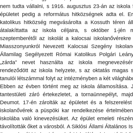
nem tudta vállalni, s 1916. augusztus 23-án az iskola f
épületet pedig a református hitközségnek adta el. Er
katolikus hitközség megvásárolta a Kossuth téren áll
átalakíttatta az iskola céljaira, s október 1-jén
szeptemberétől az iskolát a kalocsai iskolanővérekre
Miasszonyunkról Nevezett Kalocsai Szegény Iskolan
Államilag Segélyezett Római Katolikus Polgári Leány
„zárda” nevet használta az iskola megnevezésé
rendeződött az iskola helyzete, s az oktatás magas 
tanulói létszámmal folyt az intézményben a két világháb
Ebben az évben történt meg az iskola államosítása. 
tantestületi záró értekezletet, a tornaünnepélyt, m
Deumot. 17-én zárolták az épületet és a felszerelést 
iskolanővérek a püspöki kar rendelkezése értelmében 
iskolába való kinevezésüket. Az épület emeleti részé
távolították őket a városból. A Siklósi Állami Általános 