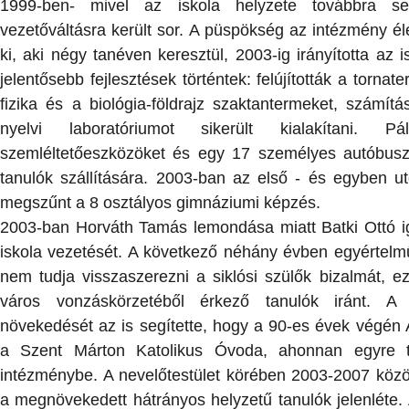
1999-ben- mivel az iskola helyzete továbbra sem
vezetőváltásra került sor. A püspökség az intézmény é
ki, aki négy tanéven keresztül, 2003-ig irányította az
jelentősebb fejlesztések történtek: felújították a tornat
fizika és a biológia-földrajz szaktantermeket, számít
nyelvi laboratóriumot sikerült kialakítani. P
szemléltetőeszközöket és egy 17 személyes autóbuszt 
tanulók szállítására. 2003-ban az első - és egyben uto
megszűnt a 8 osztályos gimnáziumi képzés.
2003-ban Horváth Tamás lemondása miatt Batki Ottó ig
iskola vezetését. A következő néhány évben egyértelm
nem tudja visszaszerezni a siklósi szülők bizalmát, ez
város vonzáskörzetéből érkező tanulók iránt. A
növekedését az is segítette, hogy a 90-es évek végén 
a Szent Márton Katolikus Óvoda, ahonnan egyre t
intézménybe. A nevelőtestület körében 2003-2007 közöt
a megnövekedett hátrányos helyzetű tanulók jelenléte.