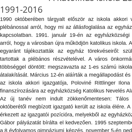
1991-2016
1990 októberében tárgyalt először az iskola akkori 
plébánossal arról, hogy mi az állásfoglalása az egyhá
kapcsolatban. 1991. január 19-én az egyházközségi k
arról, hogy a városban újra működjön katolikus iskola.
egyaránt tájékoztatták az egyház törekvéseiről: szülő
tartottak a plébános részvételével. A város önkorm
többséggel döntött: megszavazta az 1-es számú iskola
átalakítását. Március 12-én aláírták a megállapodást és
az iskola akkori igazgatója, Poloviné Rittlinger Ilona
finanszírozására az egyházközség Katolikus Nevelés Alap
Az új tanév nem indult zökkenőmentesen: Tálos
októberétől megbízott igazgató került az iskola élére. 
érkezett az igazgatói pozícióra, melyekből az egyházkö
Gábor pályázatát bírálta el kedvezően. 1995 szeptembe
a 8 évfolyamos gimnáziumi képzés, november 5-én pedig