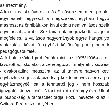
az intézmény.
A katolikus iskolává alakulás Siklóson sem ment probl
egymásnak: egyrészt a megszakadt egyházi hagyom
másrészt az önhibájukon kívül eddig nem vallásos szell
egymással szembe. Sok tanárnak megrázkódtatást jelent
megfelelés, a vallásos hagyományok egyre hangsúly
átalakulást követelő egyházi közösség pedig nem kel
pedagógusok felé.
A felhalmozódott problémák miatt az 1995/1996-os ta
távozott az iskolából, a zenetagozat - melynek visszae
- gyakorlatilag megszűnt, az új tanévre nagyon kev
egyházközségi iskolabizottság kezdeményezésére a pü
egyházmegyéé lett a fenntartói jog - nem hossza
igazgatói kinevezését. A tantestület élére egy évre Ulr
a püspökség a tantestület tagjai közül nevezte ki az 
Szikora Beáta személyében.