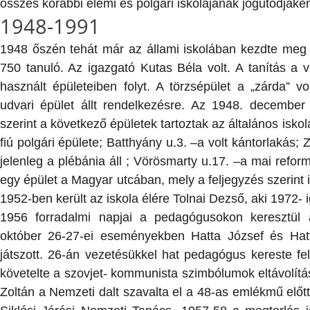
összes korábbi elemi és polgári iskolájának jogutódjaké
1948-1991
1948 őszén tehát már az állami iskolában kezdte meg 
750 tanuló. Az igazgató Kutas Béla volt. A tanítás a 
használt épületeiben folyt. A törzsépület a „zárda” vo
udvari épület állt rendelkezésre. Az 1948. december 1
szerint a következő épületek tartoztak az általános iskol
fiú polgári épülete; Batthyány u.3. –a volt kántorlakás;
jelenleg a plébánia áll ; Vörösmarty u.17. –a mai refor
egy épület a Magyar utcában, mely a feljegyzés szerint is
1952-ben került az iskola élére Tolnai Dezső, aki 1972- ig
1956 forradalmi napjai a pedagógusokon keresztül az
október 26-27-ei eseményekben Hatta József és Hatt
játszott. 26-án vezetésükkel hat pedagógus kereste fel
követelte a szovjet- kommunista szimbólumok eltávolítás
Zoltán a Nemzeti dalt szavalta el a 48-as emlékmű előt