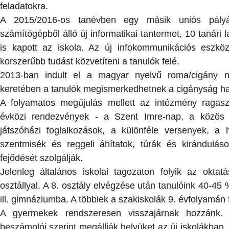
feladatokra.
A 2015/2016-os tanévben egy másik uniós pályá
számítógépből álló új informatikai tantermet, 10 tanári l
is kapott az iskola. Az új infokommunikációs eszkö
korszerűbb tudást közvetíteni a tanulók felé.
2013-ban indult el a magyar nyelvű roma/cigány n
keretében a tanulók megismerkedhetnek a cigányság ha
A folyamatos megújulás mellett az intézmény ragas
évközi rendezvények - a Szent Imre-nap, a közös k
játszóházi foglalkozások, a különféle versenyek, a 
szentmisék és reggeli áhítatok, túrák és kirándulá
fejődését szolgálják.
Jelenleg általános iskolai tagozaton folyik az okta
osztállyal. A 8. osztály elvégzése után tanulóink 40-45
ill. gimnáziumba. A többiek a szakiskolák 9. évfolyamán 
A gyermekek rendszeresen visszajárnak hozzánk
beszámolói szerint megállják helyüket az új iskolákban