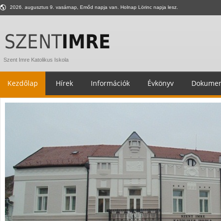
2026. augusztus 9. vasárnap, Emőd napja van. Holnap Lörinc napja lesz.
Szent Imre Katolikus Iskola
Kezdőlap
Hírek
Információk
Évkönyv
Dokumen