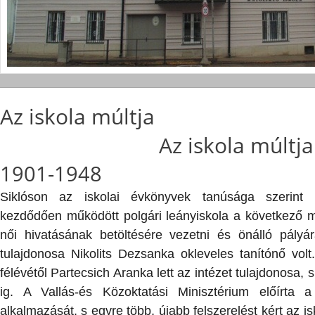
Az iskola múltja
Az iskola múltja
1901-1948
Siklóson az iskolai évkönyvek tanúsága szerint 
kezdődően működött polgári leányiskola a következő me
női hivatásának betöltésére vezetni és önálló pályá
tulajdonosa Nikolits Dezsanka okleveles tanítónő volt
félévétől Partecsich Aranka lett az intézet tulajdonosa, 
ig. A Vallás-és Közoktatási Minisztérium előírta a
alkalmazását, s egyre több, újabb felszerelést kért az is