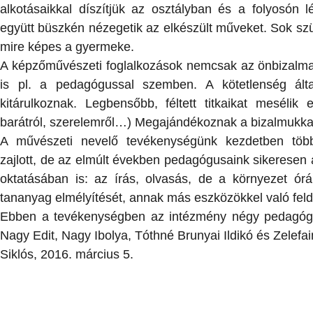
alkotásaikkal díszítjük az osztályban és a folyosón lé
együtt büszkén nézegetik az elkészült műveket. Sok s
mire képes a gyermeke.
A képzőművészeti foglalkozások nemcsak az önbizalma
is pl. a pedagógussal szemben. A kötetlenség ált
kitárulkoznak. Legbensőbb, féltett titkaikat mesélik 
barátról, szerelemről…) Megajándékoznak a bizalmukkal, 
A művészeti nevelő tevékenységünk kezdetben többn
zajlott, de az elmúlt években pedagógusaink sikeresen
oktatásában is: az írás, olvasás, de a környezet ór
tananyag elmélyítését, annak más eszközökkel való feld
Ebben a tevékenységben az intézmény négy pedagógu
Nagy Edit, Nagy Ibolya, Tóthné Brunyai Ildikó és Zelefa
Siklós, 2016. március 5.