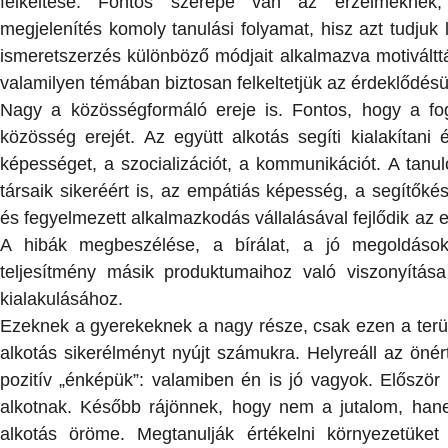
felkeltése. Fontos szerepe van az érzelmeknek, 
megjelenítés komoly tanulási folyamat, hisz azt tudjuk 
ismeretszerzés különböző módjait alkalmazva motiváltt
valamilyen témában biztosan felkeltetjük az érdeklődésü
Nagy a közösségformáló ereje is. Fontos, hogy a fog
közösség erejét. Az együtt alkotás segíti kialakítani
képességet, a szocializációt, a kommunikációt. A tanu
társaik sikeréért is, az empátiás képesség, a segítőké
és fegyelmezett alkalmazkodás vállalásával fejlődik az
A hibák megbeszélése, a bírálat, a jó megoldáso
teljesítmény másik produktumaihoz való viszonyítása
kialakulásához.
Ezeknek a gyerekeknek a nagy része, csak ezen a terül
alkotás sikerélményt nyújt számukra. Helyreáll az önér
pozitív „énképük”: valamiben én is jó vagyok. Először 
alkotnak. Később rájönnek, hogy nem a jutalom, hane
alkotás öröme. Megtanulják értékelni környezetüket 