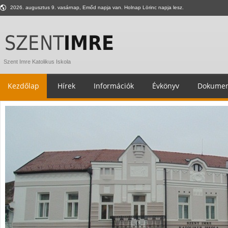
2026. augusztus 9. vasárnap, Emőd napja van. Holnap Lörinc napja lesz.
Szent Imre Katolikus Iskola
Kezdőlap
Hírek
Információk
Évkönyv
Dokumen