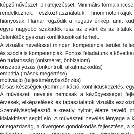
képzőművészeti önkifejezéssel. Minimális formakinccsel
rendelkeznek, eszközhasználatuk, finommotorikájuk fe
hiányosak. Hamar rögződik a negatív énkép, amit kud
egyre nagyobb szakadék lesz az elvárt és az általuk n
Jelenlétük gyakran konfliktusokkal terhelt.
A vizuális neveléssel minden kompetencia terület fejl
és szociális kompetenciák. Fontos feladatunk a következ
én tudatosság (önismeret, önbizalom)
önszabályozás (önkontroll, alkalmazkodás)
empátia (mások megértése)
motiváció (teljesítményösztönzés)
társas készségek (kommunikáció, konfliktuskezelés, eg
A művészeti nevelés nemcsak a kézügyességet fejle
érzések, elképzelések és tapasztalatok vizuális eszközö
Személyiségfejlesztő, a kreatív, nyitott, életre nevelő
kialakítását segíti elő. A művészeti nevelés lényege a k
ötletgazdaság, a divergens gondolkodás fejlesztése, a 