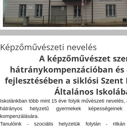
Képzőművészeti nevelés
A képzőművészet sze
hátránykompenzációban és 
fejlesztésében a siklósi Szent
Általános Iskolá
Iskolánkban több mint 15 éve folyik művészeti nevelés
hátrányos helyzetű gyermekek képességeinek fe
kompenzálására.
Tanulóink - szociális helyzetük folytán - ritká