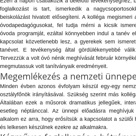
Ezen a napon csatlakozik a délelőtti tevékenységhez, b
foglalkozást is tart, ismerkedik a nagycsoportos
beiskolázást hivatott elősegíteni. A kolléga megismeri
óvodapedagógusokat, fel tudja mérni a kicsik ismer
óvoda programját, ezáltal könnyebben indul a tanév el
kapcsolat közvetlenebb lesz, a gyerekek sem ismeret
tanévet. E tevékenység által gördülékenyebbé váli
Tervezzük a volt óvó nénik meghívását február környéké
megmutassuk volt tanítványaik eredményeit.
Megemlékezés a nemzeti ünnep
Minden évben azonos évfolyam készül egy-egy nemze
osztályfőnök irányításával. Szükség szerint más kollé
Általában ezek a műsorok dramatikus jellegűek, intera
esetleg néptánccal. Az ünnepi előadásra meghívjuk 
alkalom ez arra, hogy erősítsük a kapcsolatot a szülő
és lelkesen készülnek ezekre az alkalmakra.