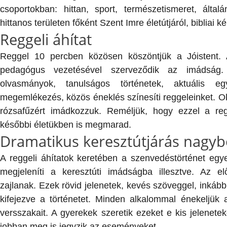
csoportokban: hittan, sport, természetismeret, álta
hittanos területen főként Szent Imre életútjáról, bibliai k
Reggeli áhítat
Reggel 10 percben közösen köszöntjük a Jóistent
pedagógus vezetésével szerveződik az imádság. 
olvasmányok, tanulságos történetek, aktuális e
megemlékezés, közös éneklés színesíti reggeleinket. 
rózsafűzért imádkozzuk. Reméljük, hogy ezzel a re
későbbi életükben is megmarad.
Dramatikus keresztútjárás nagyb
A reggeli áhítatok keretében a szenvedéstörténet egy
megjeleníti a keresztúti imádságba illesztve. Az el
zajlanak. Ezek rövid jelenetek, kevés szöveggel, inká
kifejezve a történetet. Minden alkalommal énekeljük 
versszakait. A gyerekek szeretik ezeket e kis jelenetek
jobban meg is jegyzik az eseményeket.