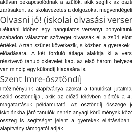
aktívan bekapcsolódnak a szülők, akik segítik az osz
zárásaként az iskolavezetés a dolgozókat megvendégeli
Olvasni jó! (iskolai olvasási verse
Délutáni időben egy hangulatos versenyt bonyolítun
szabadon választott szöveget olvassák el a zsűri előt
értékel. Aztán szünet következik, s közben a gyerekek
előadására. A két forduló átlaga alakítja ki a ver
résztvevő tanuló oklevelet kap, az első három helyeze
van mindig egy különdíj kiadására is.
Szent Imre-ösztöndíj
Intézményünk alapítványa azokat a tanulókat jutalma
szóló ösztöndíjjal, akik az előző félévben elérték a 4
magatartásuk példamutató. Az ösztöndíj összege 
iskolánkba járó tanulók nehéz anyagi körülmények közö
összeg is segítséget jelent a gyerekek ellátásában
alapítvány támogatói adják.