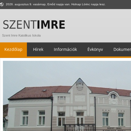
2026. augusztus 9. vasárnap, Emőd napja van. Holnap Lörinc napja lesz.
Szent Imre Katolikus Iskola
Kezdőlap
Hírek
Információk
Évkönyv
Dokumen