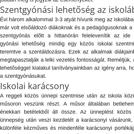
Szentgyónási lehetőség az iskol
Évi három alkalommal 3-3 atyát hívunk meg az iskolába
már volt elsőáldozó diákoknak és a pedagógusoknak a
szentgyónás előtt a hittanórán felelevenítik az ide
gyónási lehetőség mindig egy közös iskolai szentm
teremtve a szentáldozásra. Ezek az alkalmak diákjaink l
megtapasztalják a lelki vezetés fontosságát. Reméljük, 
lehetőséggel kialakul tanítványainkban az igény arra, h
a szentgyónásukat.
Iskolai karácsony
A reggeli közös ünnepi szentmise után az iskola köz
műsoron veszünk részt. A műsor általában betlehem
énekkari betétekből áll össze. Az ünneplést közös
ünnepség után veszi kezdetét a karácsonyi vásárunk, 
különféle kézműves és mindenféle karácsonyi portéká