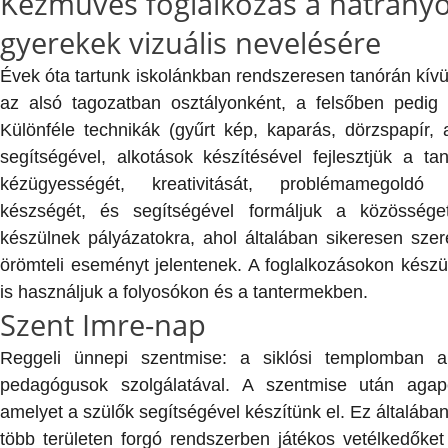
Kézműves foglalkozás a hátrányo
gyerekek vizuális nevelésére
Évek óta tartunk iskolánkban rendszeresen tanórán kív
az alsó tagozatban osztályonként, a felsőben pedig
Különféle technikák (gyűrt kép, kaparás, dörzspapír, 
segítségével, alkotások készítésével fejlesztjük a tanu
kézügyességét, kreativitását, problémamegoldó
készségét, és segítségével formáljuk a közösség
készülnek pályázatokra, ahol általában sikeresen szer
örömteli eseményt jelentenek. A foglalkozásokon készü
is használjuk a folyosókon és a tantermekben.
Szent Imre-nap
Reggeli ünnepi szentmise: a siklósi templomban 
pedagógusok szolgálatával. A szentmise után agapév
amelyet a szülők segítségével készítünk el. Ez általában 
több területen forgó rendszerben játékos vetélkedőke