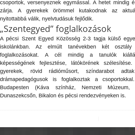
csoportok, versenyeznek egymással. A hetet mindig é
zárja. A gyerekek örömmel kutakodnak az aktuá
nyitottabbá válik, nyelvtudásuk fejlődik.
„Szentegyed” foglalkozások
A pécsi Szent Egyed Közösség 2-3 tagja külső egyet
iskolánkban. Az elmúlt tanévekben két osztály
foglalkozásokat. A cél mindig a tanulók kiállás
képességének fejlesztése, látókörének szélesítése
gyerekek, rövid rádióműsort, színdarabot adt
drámapedagógusok is foglalkoztak a csoportokkal
Budapesten (Káva színház, Nemzeti Múzeum, C
Dunaszekcsőn, Bikalon és pécsi rendezvényeken is.