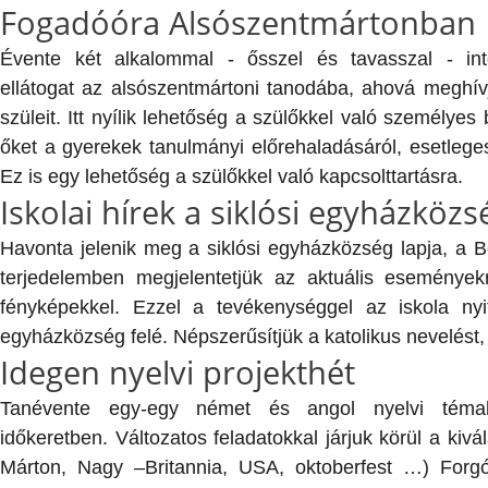
Fogadóóra Alsószentmártonban
Évente két alkalommal - ősszel és tavasszal - int
ellátogat az alsószentmártoni tanodába, ahová meghívj
szüleit. Itt nyílik lehetőség a szülőkkel való személyes
őket a gyerekek tanulmányi előrehaladásáról, esetleges
Ez is egy lehetőség a szülőkkel való kapcsolttartásra.
Iskolai hírek a siklósi egyházköz
Havonta jelenik meg a siklósi egyházközség lapja, a 
terjedelemben megjelentetjük az aktuális eseményekr
fényképekkel. Ezzel a tevékenységgel az iskola nyi
egyházközség felé. Népszerűsítjük a katolikus nevelést,
Idegen nyelvi projekthét
Tanévente egy-egy német és angol nyelvi témah
időkeretben. Változatos feladatokkal járjuk körül a kivá
Márton, Nagy –Britannia, USA, oktoberfest …) Forg