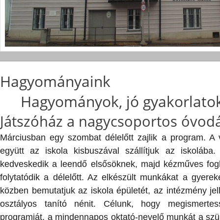
Hagyományaink
Hagyományok, jó gyakorlato
Játszóház a nagycsoportos óvod
Márciusban egy szombat délelőtt zajlik a program. A v
együtt az iskola kisbuszával szállítjuk az iskolába
kedveskedik a leendő elsősöknek, majd kézműves fogla
folytatódik a délelőtt. Az elkészült munkákat a gyere
közben bemutatjuk az iskola épületét, az intézmény jel
osztályos tanító nénit. Célunk, hogy megismerte
programját, a mindennapos oktató-nevelő munkát a szül