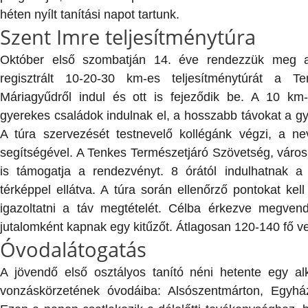
héten nyílt tanítási napot tartunk.
Szent Imre teljesítménytúra
Október első szombatján 14. éve rendezzük meg a
regisztrált 10-20-30 km-es teljesítménytúrát a T
Máriagyűdről indul és ott is fejeződik be. A 10 km-
gyerekes családok indulnak el, a hosszabb távokat a gya
A túra szervezését testnevelő kollégánk végzi, a nev
segítségével. A Tenkes Természetjáró Szövetség, váro
is támogatja a rendezvényt. 8 órától indulhatnak a 
térképpel ellátva. A túra során ellenőrző pontokat kell 
igazoltatni a táv megtételét. Célba érkezve megvend
jutalomként kapnak egy kitűzőt. Átlagosan 120-140 fő ve
Óvodalátogatás
A jövendő első osztályos tanító néni hetente egy al
vonzáskörzetének óvodáiba: Alsószentmárton, Egyháza