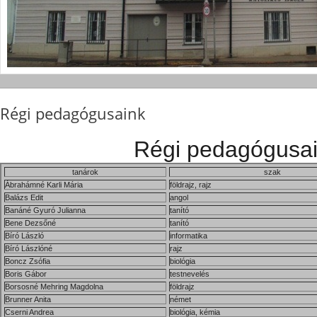
Régi pedagógusaink
Régi pedagógusa
tanárok
szak
Ábrahámné Karli Mária
földrajz, rajz
Balázs Edit
angol
Banáné Gyuró Julianna
tanító
Bene Dezsőné
tanító
Bíró László
informatika
Bíró Lászlóné
rajz
Boncz Zsófia
biológia
Boris Gábor
testnevelés
Borsosné Mehring Magdolna
földrajz
Brunner Anita
német
Cserni Andrea
biológia, kémia