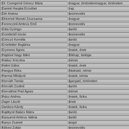
Dr. Csongorné Gérecz Mária
magyar, történelemmagyar, történelem
Daniné Hargitai Erzsébet
rajz
Dér Andrea
testnevelés
Ekkertné Monoki Zsuzsanna
magyar
Ferencziné Ambrus Emő
testnevelés
Gitta Gyöngyi
tanító
Gombkötő István
testnevelés
Gönczö Kornélia
tanító
Grünfelder Boglárka
magyar
Gyenese Ágnes
matek, ének
Hajdúné Nagy Ildikó
földrajz, biológia
Halász Krisztina
német
Halmi Gábor
matek, ének
Hangya Réka
hitoktató, német
Harmat Mihályné
matek, kémia
Horváth Tamás
igazgató, történelem
Horváth Zsoltné
tanító
Horváthné Priol Ágnes
német
Ihász Andrea
matek, fizika
Jager László
ének
Jandura Károly
matek, fizika
Kajdityné Balázs Mátra
tanító
Kanyarné Ambrus Valéria
tanitó
Kanyo Zsanett
angol
Kékesi Zoltán
testnevelés