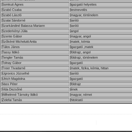
Somkuti Ágnes
igazgató helyettes
Szabó Csaba
testnevelés
Szabó László
magyar, történelem
Szalai Sándorné
tanító
Szarkándiné Balassa Mariann
tanító
Szederkényi Júlia
angol
Szente Gábor
magyar, angol
Szőkéné Michelutti Anita
matek, kémia
Tálos János
igazgató ,matek
Tassy Ildikó
földrajz, angol
Tengler Tamás
földrajz, történelem
Tolnay Gábor
igazgató
Treer Tivadarné
matek, fizika, kémia, hittan
Ugrovics Józsefné
tanító
Ulrich Magdolna
igazgató
Vass Péter
földrajz
Vida Dezsőné
ének
Wilhelmné Tárnoky Ildikó
magyar, német
Zelefai Tamás
hitoktató