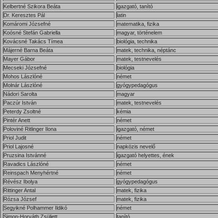
Kelbertné Szikora Beáta
igazgató, tanító
Dr. Keresztes Pál
latin
Komáromi Józsefné
matematika, fizika
Koósné Stefán Gabriella
magyar, történelem
Kovácsné Takács Tímea
biológia, technika
Májerné Barna Beáta
matek, technika, néptánc
Mayer Gábor
matek, testnevelés
Mecseki Józsefné
biológia
Mohos Lászlóné
német
Molnár Lászlóné
gyógypedagógus
Nádori Sarolta
magyar
Paczúr István
matek, testnevelés
Peterdy Zsoltné
kémia
Pintér Anett
német
Poloviné Ritlinger Ilona
igazgató, német
Priol Judit
német
Priol Lajosné
napközis nevelő
Pruzsina Istvánné
igazgató helyettes, ének
Ravadics Lászlóné
német
Reinspach Menyhértné
német
Révész Ibolya
gyógypedagógus
Rittinger Antal
matek, fizika
Rózsa József
matek, fizika
Segyikné Polhammer Ildikó
német
Simon-Horváth Zsüliett
tanító