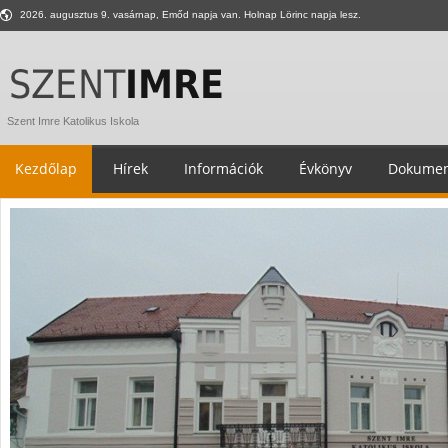
2026. augusztus 9. vasárnap, Emőd napja van. Holnap Lörinc napja lesz.
Szent Imre Katolikus Iskola
Kezdőlap
Hírek
Információk
Évkönyv
Dokumen