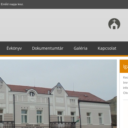
 Emőd napja lesz.
Évkönyv
Dokumentumtár
Galéria
Kapcsolat
Ig
Ked
Imr
inf
Olv