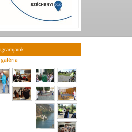
ogramjaink
 galéria