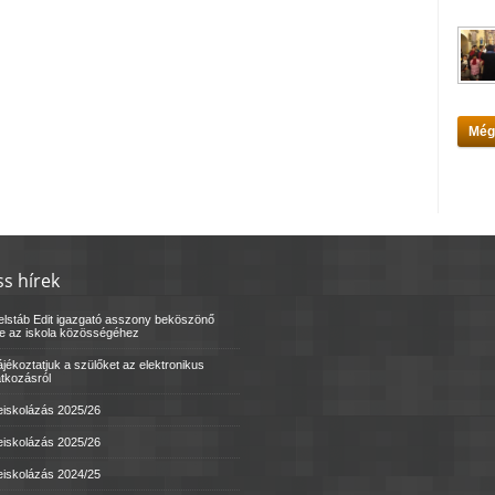
Még
ss hírek
elstáb Edit igazgató asszony beköszönő
le az iskola közösségéhez
jékoztatjuk a szülőket az elektronikus
atkozásról
eiskolázás 2025/26
eiskolázás 2025/26
eiskolázás 2024/25