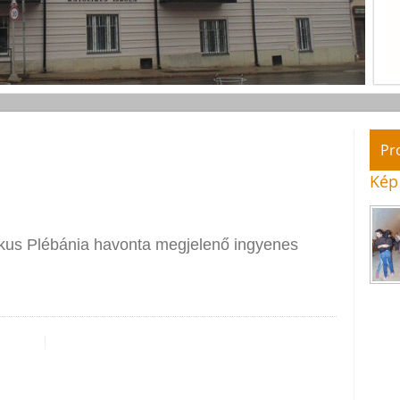
Pr
Kép
ikus Plébánia havonta megjelenő ingyenes