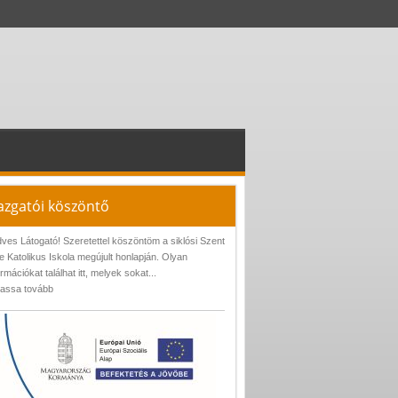
azgatói köszöntő
ves Látogató! Szeretettel köszöntöm a siklósi Szent
e Katolikus Iskola megújult honlapján. Olyan
ormációkat találhat itt, melyek sokat...
assa tovább