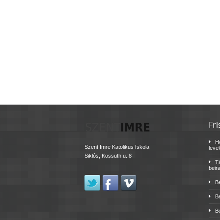
Fri
H
Szent Imre Katolikus Iskola
leve
Siklós, Kossuth u. 8
Tá
beir
B
B
B