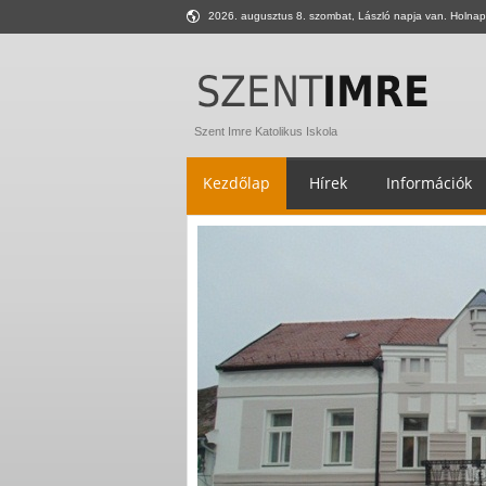
2026. augusztus 8. szombat, László napja van. Holnap
Szent Imre Katolikus Iskola
Kezdőlap
Hírek
Információk