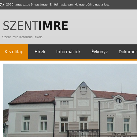
2026. augusztus 9. vasárnap, Emőd napja van. Holnap Lörinc napja lesz.
Szent Imre Katolikus Iskola
Kezdőlap
Hírek
Információk
Évkönyv
Dokumen