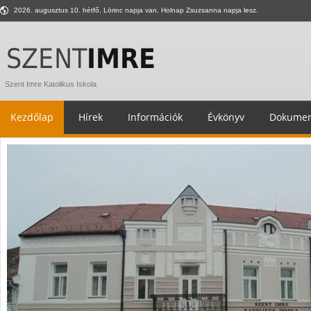
2026. augusztus 10. hétfő, Lörinc napja van. Holnap Zsuzsanna napja lesz.
Szent Imre Katolikus Iskola
Kezdőlap
Hírek
Információk
Évkönyv
Dokumen