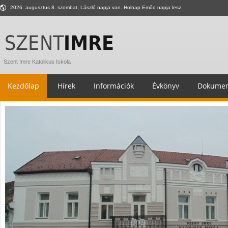
2026. augusztus 8. szombat, László napja van. Holnap Emőd napja lesz.
Szent Imre Katolikus Iskola
Kezdőlap
Hírek
Információk
Évkönyv
Dokumen