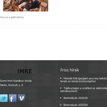
Vissza a galériákhoz
Friss hírek
Helstáb Edit igazgató asszony bekö
Szent Imre Katolikus Iskola
levele az iskola közösségéhez
Siklós, Kossuth u. 8
Tájékoztatjuk a szülőket az elektroni
beiratkozásról
Beiskolázás 2025/26
Beiskolázás 2025/26