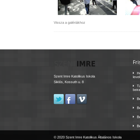
Vissza a galériákhoz
Fri
H
Szent Imre Katolikus Iskola
leve
Siklós, Kossuth u. 8
Tá
beir
B
B
B
B
© 2020 Szent Imre Katolikus Általános Iskola