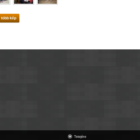
 több kép
Tetejére