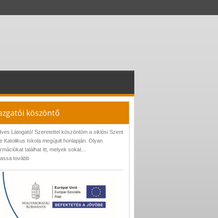
azgatói köszöntő
ves Látogató! Szeretettel köszöntöm a siklósi Szent
e Katolikus Iskola megújult honlapján. Olyan
ormációkat találhat itt, melyek sokat...
assa tovább