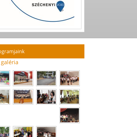
ogramjaink
 galéria