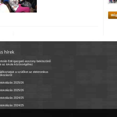
Még
ss hírek
elstáb Edit igazgató asszony beköszönő
le az iskola közösségéhez
jékoztatjuk a szülőket az elektronikus
atkozásról
eiskolázás 2025/26
eiskolázás 2025/26
eiskolázás 2024/25
eiskolázás 2024/25