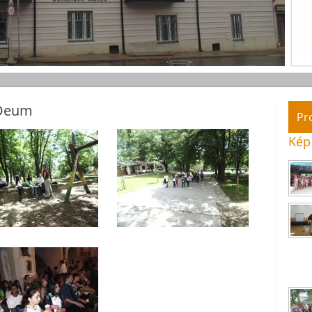
 Deum
Pr
Kép