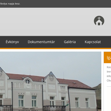
Ibolya napja lesz.
Évkönyv
Dokumentumtár
Galéria
Kapcsolat
Ig
Ked
Imr
inf
Olv