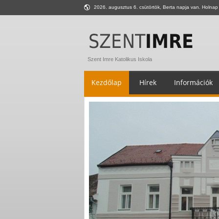
2026. augusztus 6. csütörtök, Berta napja van. Holnap 
Szent Imre Katolikus Iskola
Kezdőlap
Hírek
Információk