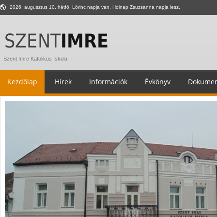
2026. augusztus 10. hétfő, Lörinc napja van. Holnap Zsuzsanna napja lesz.
Szent Imre Katolikus Iskola
Kezdőlap
Hírek
Információk
Évkönyv
Dokumen