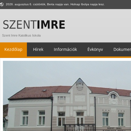
2026. augusztus 6. csütörtök, Berta napja van. Holnap Ibolya napja lesz.
Szent Imre Katolikus Iskola
Kezdőlap
Hírek
Információk
Évkönyv
Dokumen