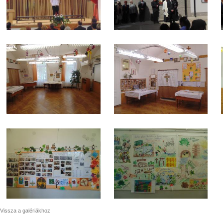
Vissza a galériákhoz