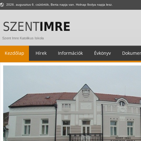
2026. augusztus 6. csütörtök, Berta napja van. Holnap Ibolya napja lesz.
Szent Imre Katolikus Iskola
Kezdőlap
Hírek
Információk
Évkönyv
Dokumen