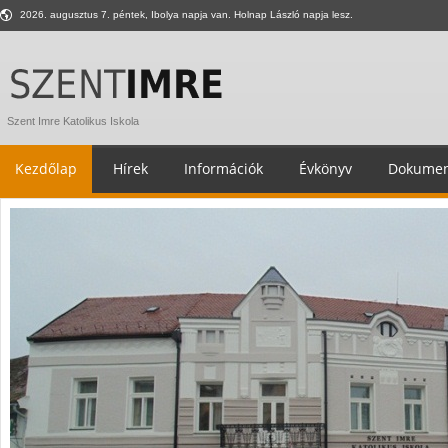
2026. augusztus 7. péntek, Ibolya napja van. Holnap László napja lesz.
Szent Imre Katolikus Iskola
Kezdőlap
Hírek
Információk
Évkönyv
Dokumen