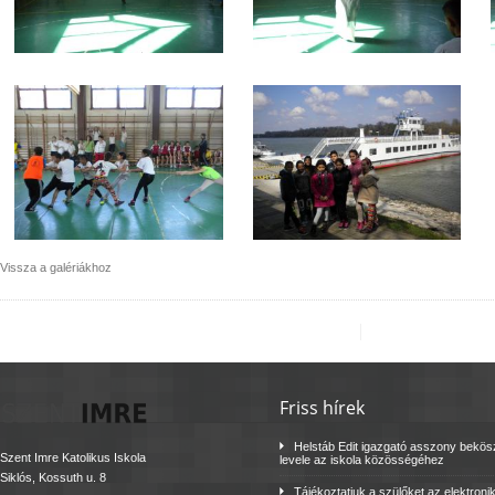
Vissza a galériákhoz
Friss hírek
Helstáb Edit igazgató asszony bekö
Szent Imre Katolikus Iskola
levele az iskola közösségéhez
Siklós, Kossuth u. 8
Tájékoztatjuk a szülőket az elektroni