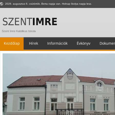
2026. augusztus 6. csütörtök, Berta napja van. Holnap Ibolya napja lesz.
Szent Imre Katolikus Iskola
Kezdőlap
Hírek
Információk
Évkönyv
Dokumen