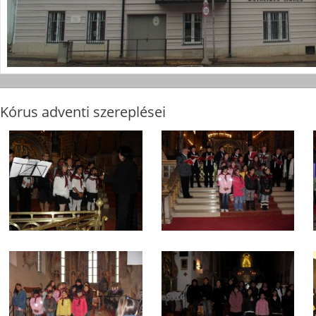
Kórus adventi szereplései