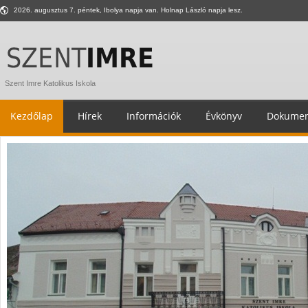
2026. augusztus 7. péntek, Ibolya napja van. Holnap László napja lesz.
Szent Imre Katolikus Iskola
Kezdőlap
Hírek
Információk
Évkönyv
Dokumen