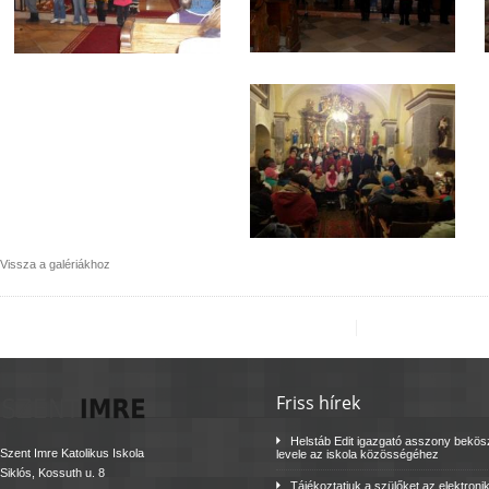
Vissza a galériákhoz
Friss hírek
Helstáb Edit igazgató asszony bekö
Szent Imre Katolikus Iskola
levele az iskola közösségéhez
Siklós, Kossuth u. 8
Tájékoztatjuk a szülőket az elektroni