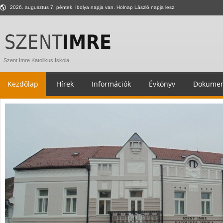
2026. augusztus 7. péntek, Ibolya napja van. Holnap László napja lesz.
Szent Imre Katolikus Iskola
Kezdőlap
Hírek
Információk
Évkönyv
Dokumen