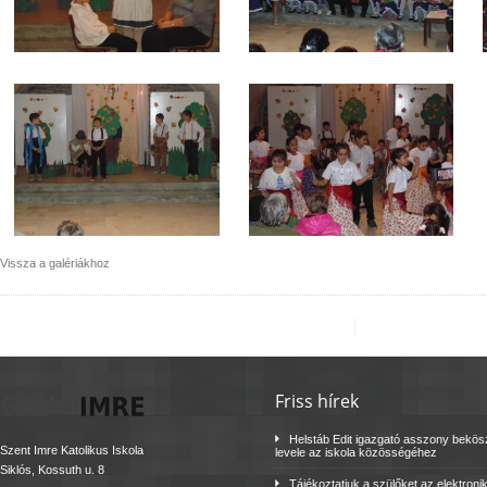
Vissza a galériákhoz
Friss hírek
Helstáb Edit igazgató asszony bekö
Szent Imre Katolikus Iskola
levele az iskola közösségéhez
Siklós, Kossuth u. 8
Tájékoztatjuk a szülőket az elektroni