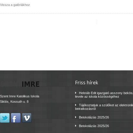
Vissza a galériákhoz
Friss hírek
Helstáb Edit igazgató asszony bekö
Szent Imre Katolikus Iskola
levele az iskola közösségéhez
Siklós, Kossuth u. 8
Tájékoztatjuk a szülőket az elektroni
beiratkozásról
Beiskolázás 2025/26
Beiskolázás 2025/26