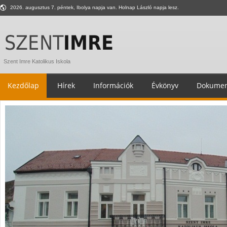
2026. augusztus 7. péntek, Ibolya napja van. Holnap László napja lesz.
Szent Imre Katolikus Iskola
Kezdőlap
Hírek
Információk
Évkönyv
Dokumen