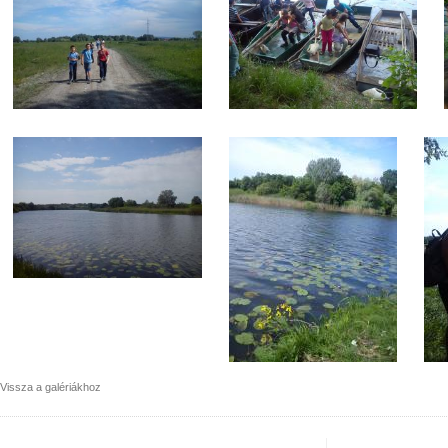
Vissza a galériákhoz