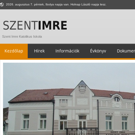
2026. augusztus 7. péntek, Ibolya napja van. Holnap László napja lesz.
Szent Imre Katolikus Iskola
Kezdőlap
Hírek
Információk
Évkönyv
Dokumen