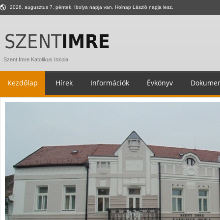
2026. augusztus 7. péntek, Ibolya napja van. Holnap László napja lesz.
Szent Imre Katolikus Iskola
Kezdőlap
Hírek
Információk
Évkönyv
Dokumen