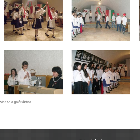
Vissza a galériákhoz