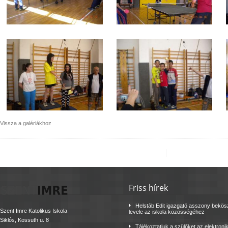
Vissza a galériákhoz
Friss hírek
Helstáb Edit igazgató asszony bekö
Szent Imre Katolikus Iskola
levele az iskola közösségéhez
Siklós, Kossuth u. 8
Tájékoztatjuk a szülőket az elektroni