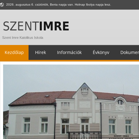
2026. augusztus 6. csütörtök, Berta napja van. Holnap Ibolya napja lesz.
Szent Imre Katolikus Iskola
Kezdőlap
Hírek
Információk
Évkönyv
Dokumen