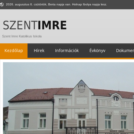
2026. augusztus 6. csütörtök, Berta napja van. Holnap Ibolya napja lesz.
Szent Imre Katolikus Iskola
Kezdőlap
Hírek
Információk
Évkönyv
Dokumen