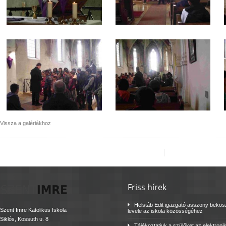
Vissza a galériákhoz
Friss hírek
Helstáb Edit igazgató asszony bekö
Szent Imre Katolikus Iskola
levele az iskola közösségéhez
Siklós, Kossuth u. 8
Tájékoztatjuk a szülőket az elektroni