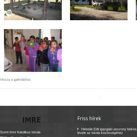
Vissza a galériákhoz
Friss hírek
Helstáb Edit igazgató asszony bekö
Szent Imre Katolikus Iskola
levele az iskola közösségéhez