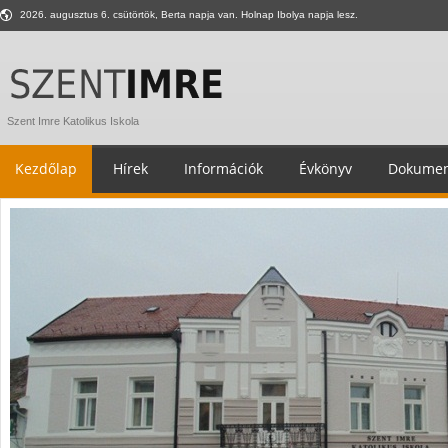
2026. augusztus 6. csütörtök, Berta napja van. Holnap Ibolya napja lesz.
Szent Imre Katolikus Iskola
Kezdőlap
Hírek
Információk
Évkönyv
Dokumen