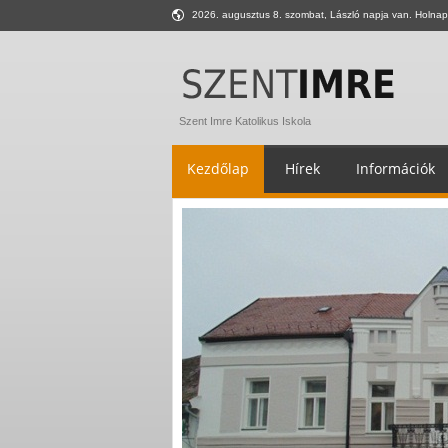
2026. augusztus 8. szombat, László napja van. Holnap
Szent Imre Katolikus Iskola
Kezdőlap
Hírek
Információk