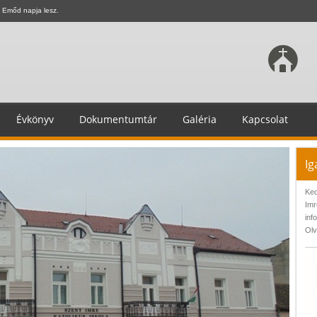
 Emőd napja lesz.
Évkönyv
Dokumentumtár
Galéria
Kapcsolat
Ig
Ked
Imr
inf
Olv