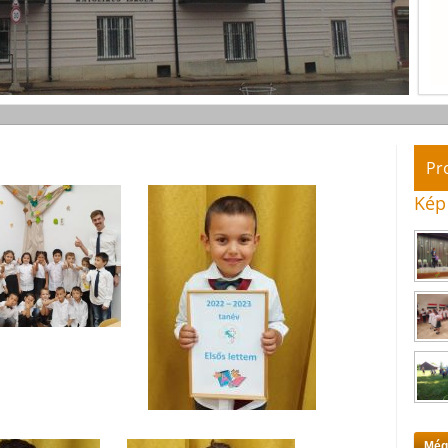
Pr
Kép
Még