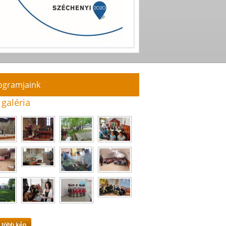
ogramjaink
 galéria
 több kép