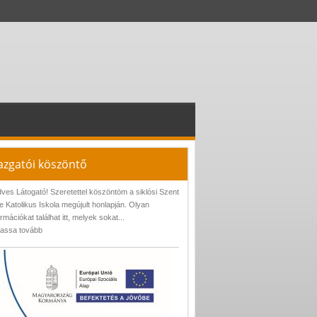
azgatói köszöntő
ves Látogató! Szeretettel köszöntöm a siklósi Szent
e Katolikus Iskola megújult honlapján. Olyan
ormációkat találhat itt, melyek sokat...
assa tovább