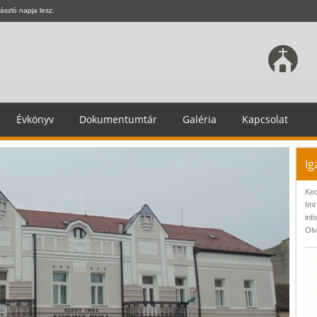
ászló napja lesz.
Évkönyv
Dokumentumtár
Galéria
Kapcsolat
Ig
Ked
Imr
inf
Olv