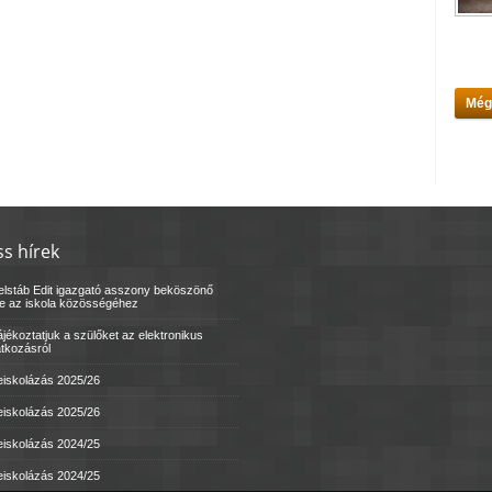
Még
ss hírek
elstáb Edit igazgató asszony beköszönő
le az iskola közösségéhez
jékoztatjuk a szülőket az elektronikus
atkozásról
eiskolázás 2025/26
eiskolázás 2025/26
eiskolázás 2024/25
eiskolázás 2024/25