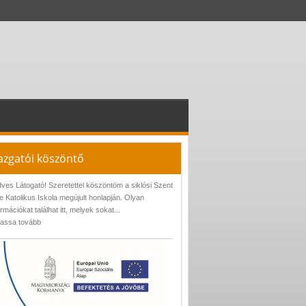
azgatói köszöntő
ves Látogató! Szeretettel köszöntöm a siklósi Szent
e Katolikus Iskola megújult honlapján. Olyan
ormációkat találhat itt, melyek sokat...
assa tovább