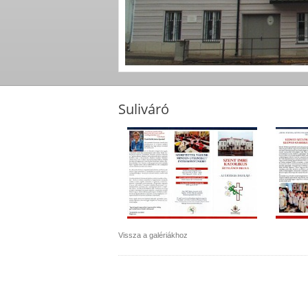
Suliváró
Vissza a galériákhoz