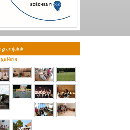
ogramjaink
 galéria