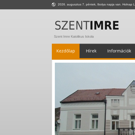
2026. augusztus 7. péntek, Ibolya napja van. Holnap L
Szent Imre Katolikus Iskola
Kezdőlap
Hírek
Információk