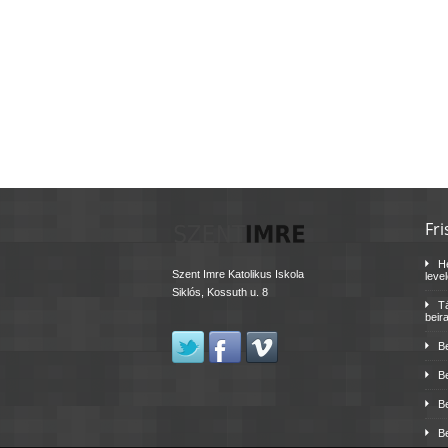
Fri
H
Szent Imre Katolikus Iskola
leve
Siklós, Kossuth u. 8
Tá
beir
B
B
B
B