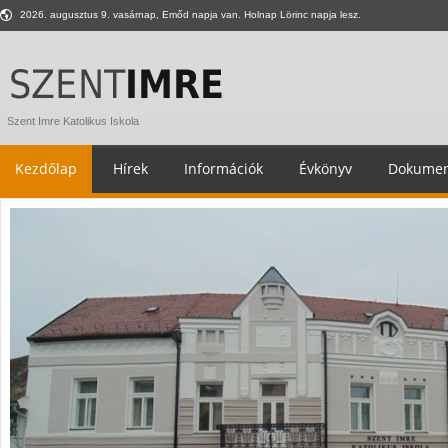
2026. augusztus 9. vasárnap, Emőd napja van. Holnap Lörinc napja lesz.
Szent Imre Katolikus Iskola
Kezdőlap
Hírek
Információk
Évkönyv
Dokumen