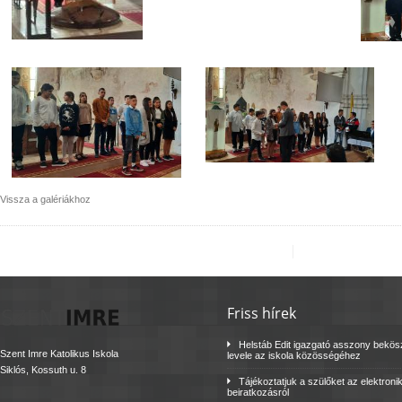
Vissza a galériákhoz
Friss hírek
Helstáb Edit igazgató asszony bekö
Szent Imre Katolikus Iskola
levele az iskola közösségéhez
Siklós, Kossuth u. 8
Tájékoztatjuk a szülőket az elektroni
beiratkozásról