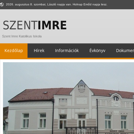
2026. augusztus 8. szombat, László napja van. Holnap Emőd napja lesz.
Szent Imre Katolikus Iskola
Kezdőlap
Hírek
Információk
Évkönyv
Dokumen