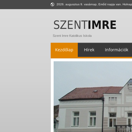
2026. augusztus 9. vasárnap, Emőd napja van. Holnap 
Szent Imre Katolikus Iskola
Kezdőlap
Hírek
Információk