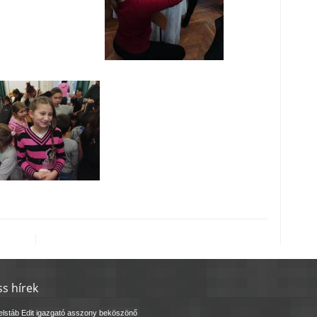
ss hírek
elstáb Edit igazgató asszony beköszönő