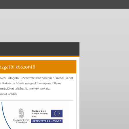
azgatói köszöntő
ves Látogató! Szeretettel köszöntöm a siklósi Szent
e Katolikus Iskola megújult honlapján. Olyan
ormációkat találhat itt, melyek sokat...
assa tovább