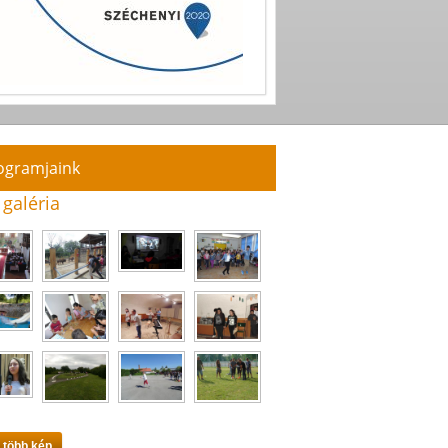
ogramjaink
 galéria
 több kép