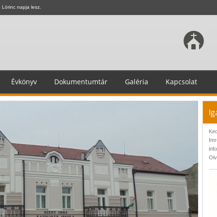
Lörinc napja lesz.
Évkönyv
Dokumentumtár
Galéria
Kapcsolat
Ig
Ked
Imr
inf
Olv