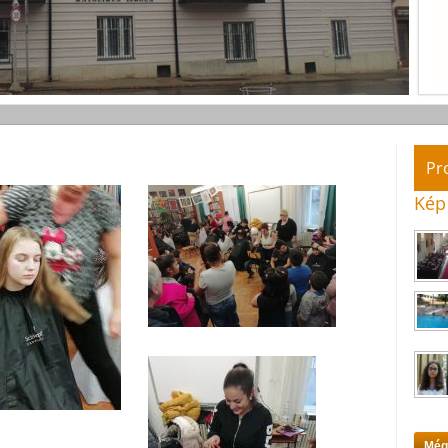
Pr
Kép
Még