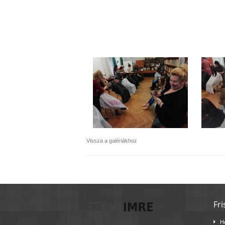
Vissza a galériákhoz
Fri
H