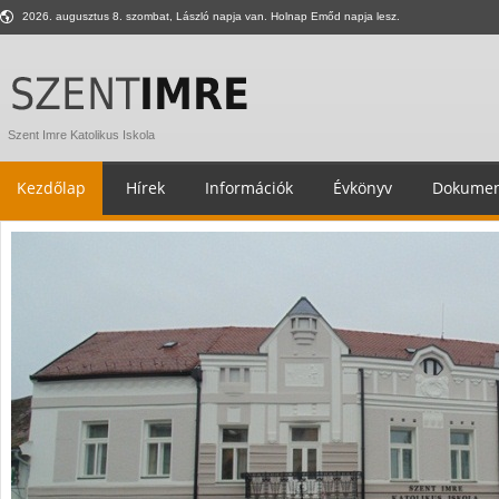
2026. augusztus 8. szombat, László napja van. Holnap Emőd napja lesz.
Szent Imre Katolikus Iskola
Kezdőlap
Hírek
Információk
Évkönyv
Dokumen