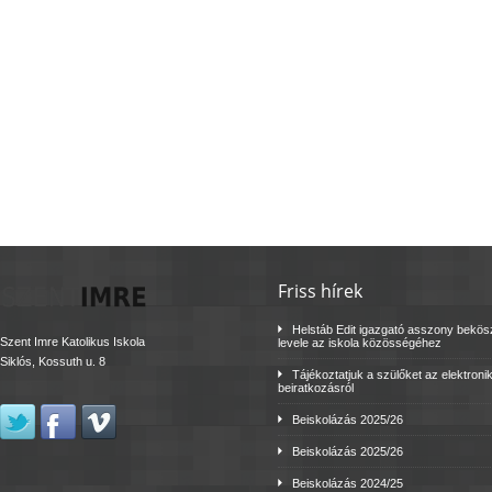
Friss hírek
Helstáb Edit igazgató asszony bekö
Szent Imre Katolikus Iskola
levele az iskola közösségéhez
Siklós, Kossuth u. 8
Tájékoztatjuk a szülőket az elektroni
beiratkozásról
Beiskolázás 2025/26
Beiskolázás 2025/26
Beiskolázás 2024/25