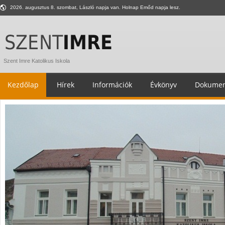
2026. augusztus 8. szombat, László napja van. Holnap Emőd napja lesz.
Szent Imre Katolikus Iskola
Kezdőlap
Hírek
Információk
Évkönyv
Dokumen