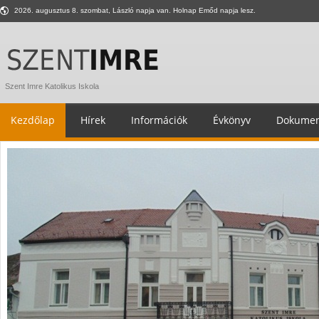
2026. augusztus 8. szombat, László napja van. Holnap Emőd napja lesz.
Szent Imre Katolikus Iskola
Kezdőlap
Hírek
Információk
Évkönyv
Dokumen