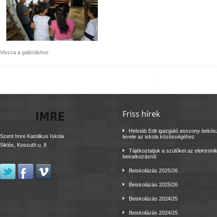
Vissza a galériákhoz
Friss hírek
Helstáb Edit igazgató asszony bekö
Szent Imre Katolikus Iskola
levele az iskola közösségéhez
Siklós, Kossuth u. 8
Tájékoztatjuk a szülőket az elektroni
beiratkozásról
Beiskolázás 2025/26
Beiskolázás 2025/26
Beiskolázás 2024/25
Beiskolázás 2024/25