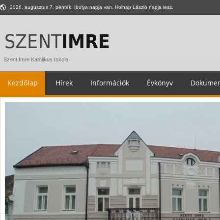
2026. augusztus 7. péntek, Ibolya napja van. Holnap László napja lesz.
Szent Imre Katolikus Iskola
Kezdőlap
Hírek
Információk
Évkönyv
Dokumen