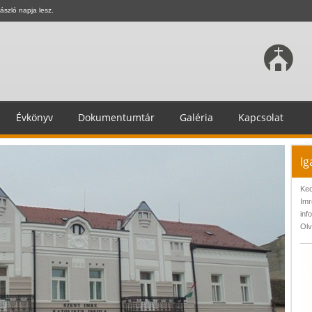
ászló napja lesz.
Évkönyv
Dokumentumtár
Galéria
Kapcsolat
Ig
Ked
Imr
inf
Olv