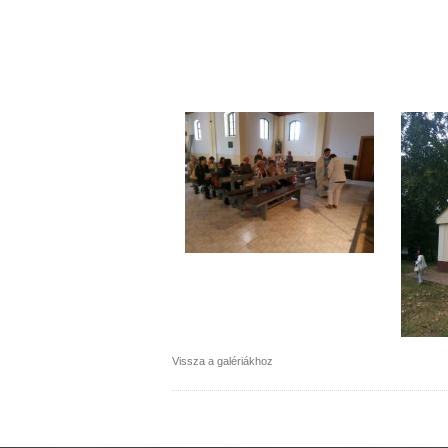
Vissza a galériákhoz