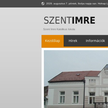
2026. augusztus 7. péntek, Ibolya napja van. Holnap L
Szent Imre Katolikus Iskola
Kezdőlap
Hírek
Információk