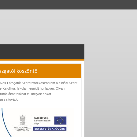
azgatói köszöntő
ves Látogató! Szeretettel köszöntöm a siklósi Szent
e Katolikus Iskola megújult honlapján. Olyan
ormációkat találhat itt, melyek sokat...
assa tovább