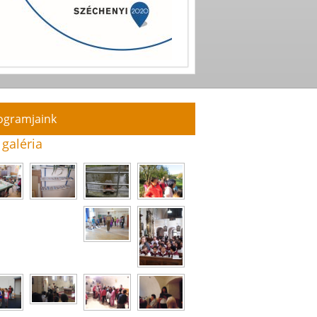
ogramjaink
 galéria