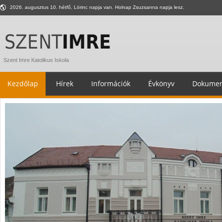
2026. augusztus 10. hétfő, Lörinc napja van. Holnap Zsuzsanna napja lesz.
Szent Imre Katolikus Iskola
Kezdőlap
Hírek
Információk
Évkönyv
Dokumen