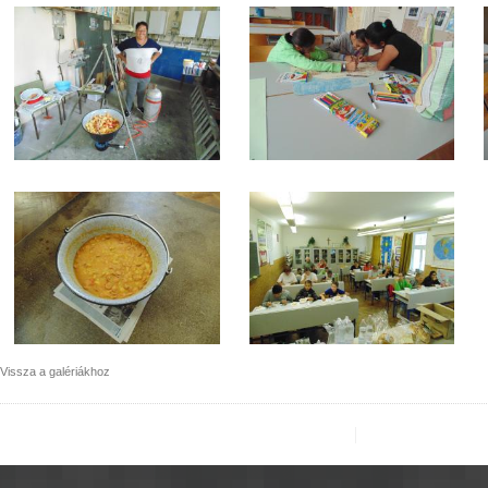
Vissza a galériákhoz