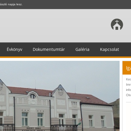
ászló napja lesz.
Évkönyv
Dokumentumtár
Galéria
Kapcsolat
Ig
Ked
Imr
inf
Olv