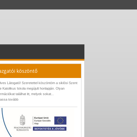
azgatói köszöntő
ves Látogató! Szeretettel köszöntöm a siklósi Szent
e Katolikus Iskola megújult honlapján. Olyan
ormációkat találhat itt, melyek sokat...
assa tovább