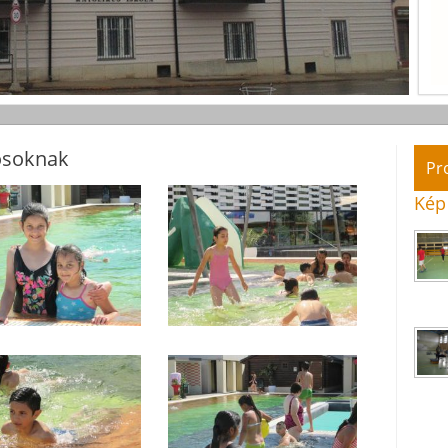
sósoknak
Pr
Kép