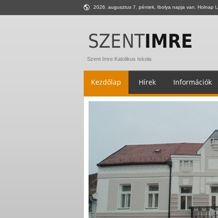
2026. augusztus 7. péntek, Ibolya napja van. Holnap L
Szent Imre Katolikus Iskola
Kezdőlap
Hírek
Információk