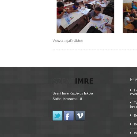
Vissza a galériákhoz
Fri
H
Szent Imre Katolikus Iskola
leve
Siklós, Kossuth u. 8
Tá
beir
B
B
B