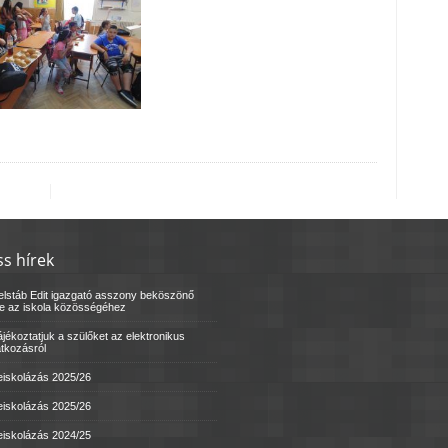
ss hírek
elstáb Edit igazgató asszony beköszönő
le az iskola közösségéhez
jékoztatjuk a szülőket az elektronikus
atkozásról
eiskolázás 2025/26
eiskolázás 2025/26
eiskolázás 2024/25