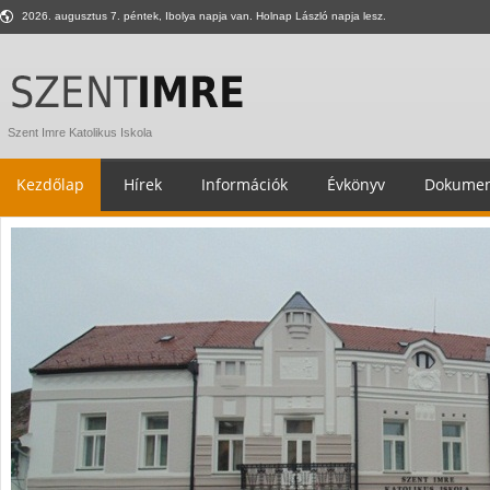
2026. augusztus 7. péntek, Ibolya napja van. Holnap László napja lesz.
Szent Imre Katolikus Iskola
Kezdőlap
Hírek
Információk
Évkönyv
Dokumen