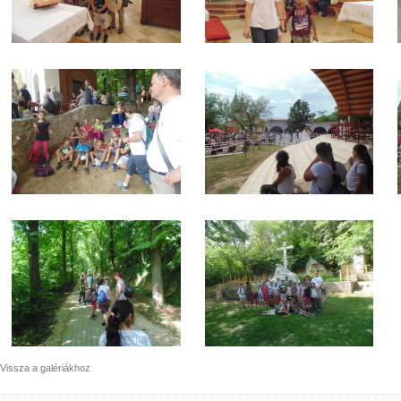
Vissza a galériákhoz