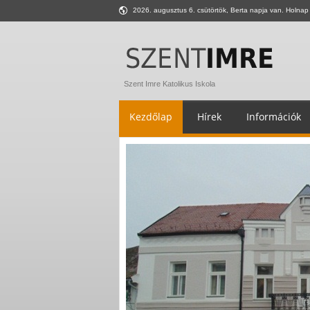
2026. augusztus 6. csütörtök, Berta napja van. Holnap 
Szent Imre Katolikus Iskola
Kezdőlap
Hírek
Információk