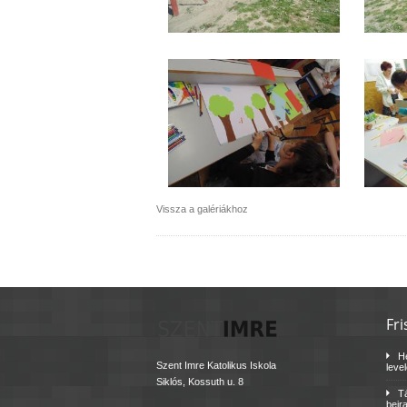
Vissza a galériákhoz
Fri
H
Szent Imre Katolikus Iskola
leve
Siklós, Kossuth u. 8
Tá
beir