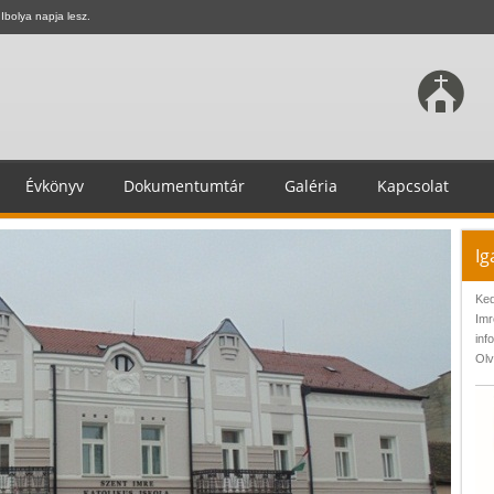
Ibolya napja lesz.
Évkönyv
Dokumentumtár
Galéria
Kapcsolat
Ig
Ked
Imr
inf
Olv