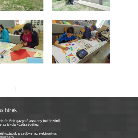
ss hírek
elstáb Edit igazgató asszony beköszönő
le az iskola közösségéhez
jékoztatjuk a szülőket az elektronikus
atkozásról