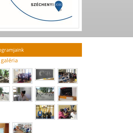
ogramjaink
 galéria