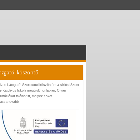
azgatói köszöntő
ves Látogató! Szeretettel köszöntöm a siklósi Szent
e Katolikus Iskola megújult honlapján. Olyan
ormációkat találhat itt, melyek sokat...
assa tovább