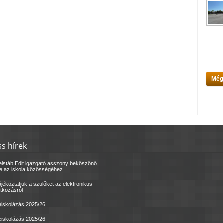
Még
ss hírek
elstáb Edit igazgató asszony beköszönő
le az iskola közösségéhez
jékoztatjuk a szülőket az elektronikus
atkozásról
eiskolázás 2025/26
eiskolázás 2025/26