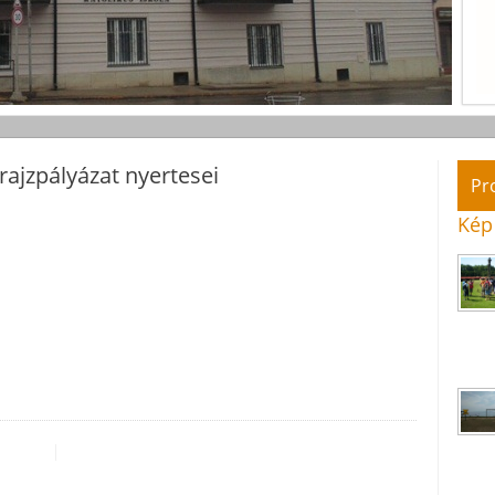
rajzpályázat nyertesei
Pr
Kép