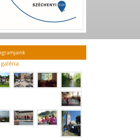
ogramjaink
 galéria