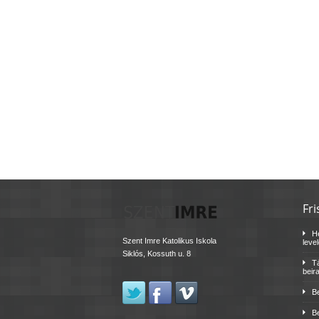
Fri
H
Szent Imre Katolikus Iskola
leve
Siklós, Kossuth u. 8
Tá
beir
B
B