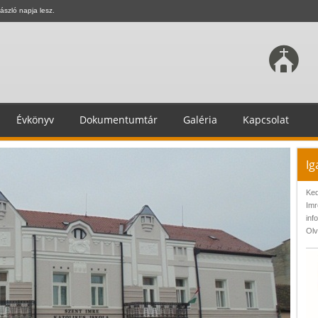
ászló napja lesz.
Évkönyv
Dokumentumtár
Galéria
Kapcsolat
Ig
Ked
Imr
inf
Olv