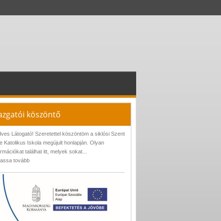
azgatói köszöntő
ves Látogató! Szeretettel köszöntöm a siklósi Szent
e Katolikus Iskola megújult honlapján. Olyan
ormációkat találhat itt, melyek sokat...
assa tovább