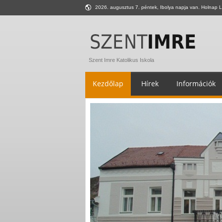
2026. augusztus 7. péntek, Ibolya napja van. Holnap L
Szent Imre Katolikus Iskola
Kezdőlap
Hírek
Információk