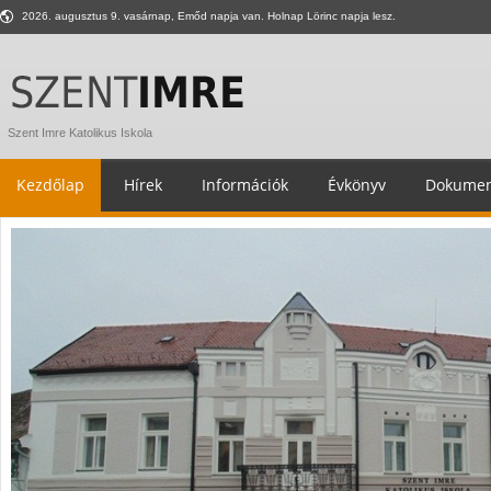
2026. augusztus 9. vasárnap, Emőd napja van. Holnap Lörinc napja lesz.
Szent Imre Katolikus Iskola
Kezdőlap
Hírek
Információk
Évkönyv
Dokumen