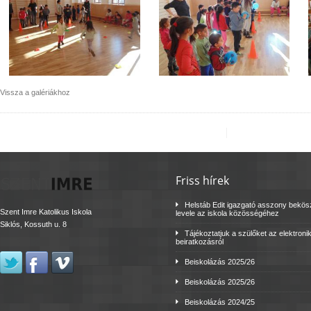
Vissza a galériákhoz
Friss hírek
Helstáb Edit igazgató asszony bekö
Szent Imre Katolikus Iskola
levele az iskola közösségéhez
Siklós, Kossuth u. 8
Tájékoztatjuk a szülőket az elektroni
beiratkozásról
Beiskolázás 2025/26
Beiskolázás 2025/26
Beiskolázás 2024/25