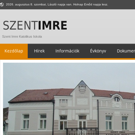
2026. augusztus 8. szombat, László napja van. Holnap Emőd napja lesz.
Szent Imre Katolikus Iskola
Kezdőlap
Hírek
Információk
Évkönyv
Dokumen