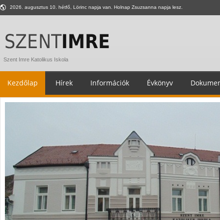
2026. augusztus 10. hétfő, Lörinc napja van. Holnap Zsuzsanna napja lesz.
Szent Imre Katolikus Iskola
Kezdőlap
Hírek
Információk
Évkönyv
Dokumen