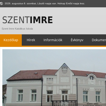
2026. augusztus 8. szombat, László napja van. Holnap Emőd napja lesz.
Szent Imre Katolikus Iskola
Kezdőlap
Hírek
Információk
Évkönyv
Dokumen