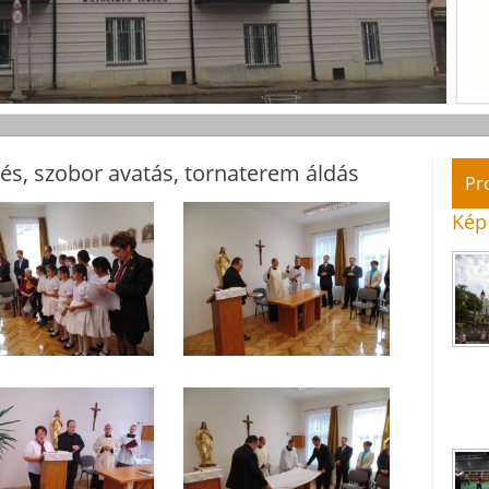
lés, szobor avatás, tornaterem áldás
Pr
Kép