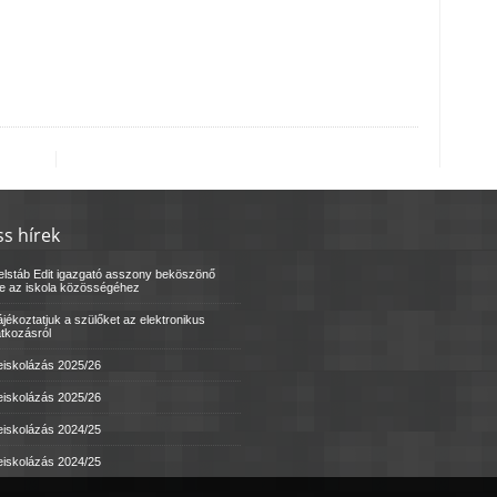
ss hírek
elstáb Edit igazgató asszony beköszönő
le az iskola közösségéhez
jékoztatjuk a szülőket az elektronikus
atkozásról
eiskolázás 2025/26
eiskolázás 2025/26
eiskolázás 2024/25
eiskolázás 2024/25