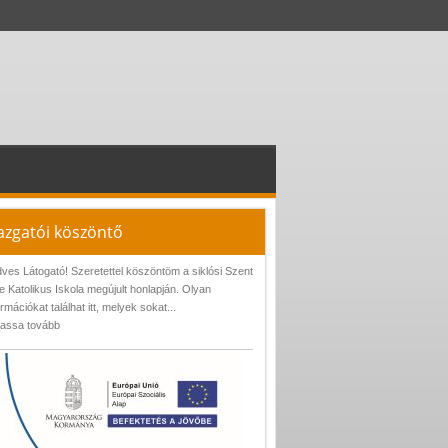
azgatói köszöntő
ves Látogató! Szeretettel köszöntöm a siklósi Szent
e Katolikus Iskola megújult honlapján. Olyan
ormációkat találhat itt, melyek sokat...
assa tovább