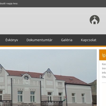
ászló napja lesz.
Évkönyv
Dokumentumtár
Galéria
Kapcsolat
Ig
Ked
Imr
inf
Olv