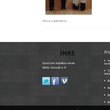
Vissza a galériákhoz
Fri
H
Szent Imre Katolikus Iskola
leve
Siklós, Kossuth u. 8
Tá
beir
B
B
B
B