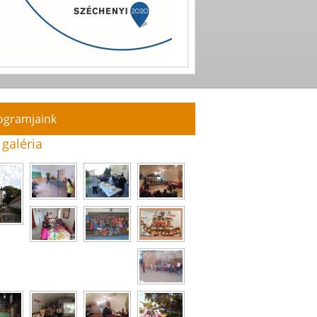
ogramjaink
 galéria