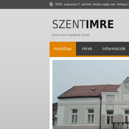
2026. augusztus 7. péntek, Ibolya napja van. Holnap L
Szent Imre Katolikus Iskola
Kezdőlap
Hírek
Információk