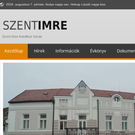
2026. augusztus 7. péntek, Ibolya napja van. Holnap László napja lesz.
Szent Imre Katolikus Iskola
Kezdőlap
Hírek
Információk
Évkönyv
Dokumen