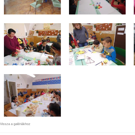
Vissza a galériákhoz