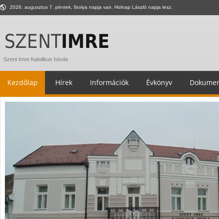
2026. augusztus 7. péntek, Ibolya napja van. Holnap László napja lesz.
Szent Imre Katolikus Iskola
Kezdőlap
Hírek
Információk
Évkönyv
Dokumen