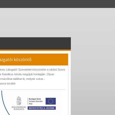
azgatói köszöntő
ves Látogató! Szeretettel köszöntöm a siklósi Szent
e Katolikus Iskola megújult honlapján. Olyan
ormációkat találhat itt, melyek sokat...
assa tovább