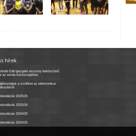
ss hírek
elstáb Edit igazgató asszony beköszönő
le az iskola közösségéhez
jékoztatjuk a szülőket az elektronikus
atkozásról
eiskolázás 2025/26
eiskolázás 2025/26
eiskolázás 2024/25
eiskolázás 2024/25