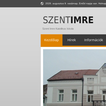
2026. augusztus 9. vasárnap, Emőd napja van. Holnap 
Szent Imre Katolikus Iskola
Kezdőlap
Hírek
Információk