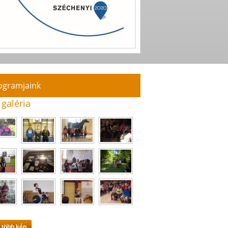
ogramjaink
 galéria
 több kép