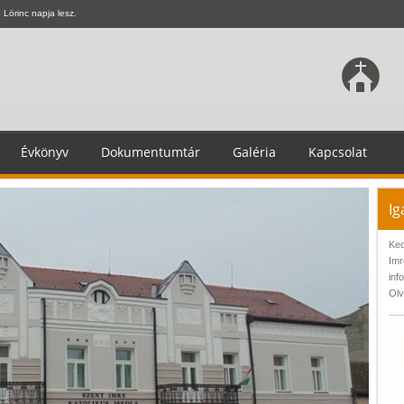
Lörinc napja lesz.
Évkönyv
Dokumentumtár
Galéria
Kapcsolat
Ig
Ked
Imr
inf
Olv