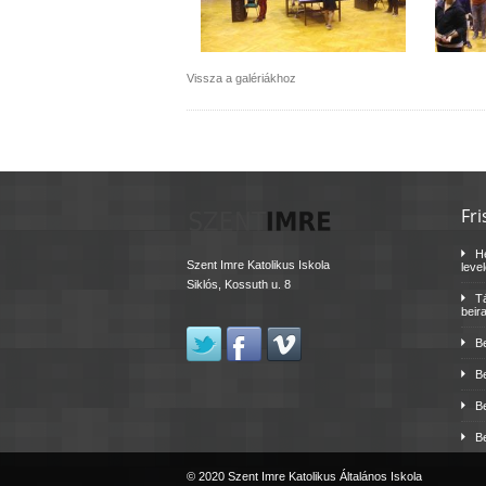
Vissza a galériákhoz
Fri
H
Szent Imre Katolikus Iskola
leve
Siklós, Kossuth u. 8
Tá
beir
B
B
B
B
© 2020 Szent Imre Katolikus Általános Iskola