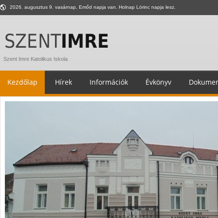
2026. augusztus 9. vasárnap, Emőd napja van. Holnap Lörinc napja lesz.
Szent Imre Katolikus Iskola
Kezdőlap
Hírek
Információk
Évkönyv
Dokumen