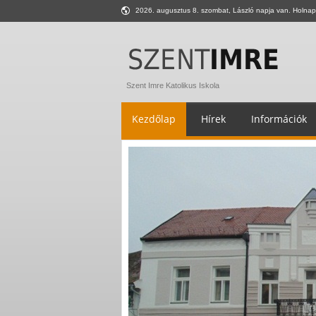
2026. augusztus 8. szombat, László napja van. Holnap
Szent Imre Katolikus Iskola
Kezdőlap
Hírek
Információk