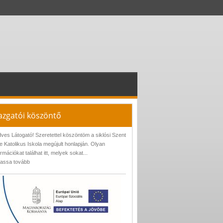
azgatói köszöntő
ves Látogató! Szeretettel köszöntöm a siklósi Szent
e Katolikus Iskola megújult honlapján. Olyan
ormációkat találhat itt, melyek sokat...
assa tovább