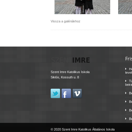
Vissza a galériákhoz
Fri
H
Szent Imre Katolikus Iskola
leve
Siklós, Kossuth u. 8
Tá
beir
B
B
B
B
© 2020 Szent Imre Katolikus Általános Iskola