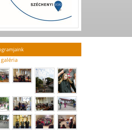
ogramjaink
 galéria