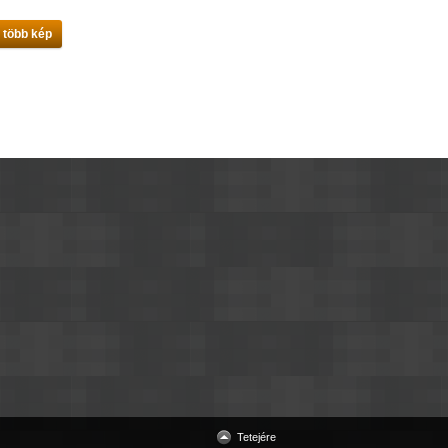
 több kép
Tetejére