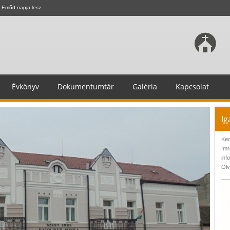
 Emőd napja lesz.
Évkönyv
Dokumentumtár
Galéria
Kapcsolat
Ig
Ked
Imr
inf
Olv