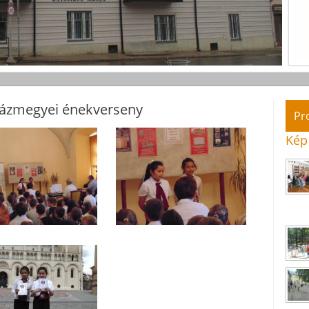
házmegyei énekverseny
Pr
Kép