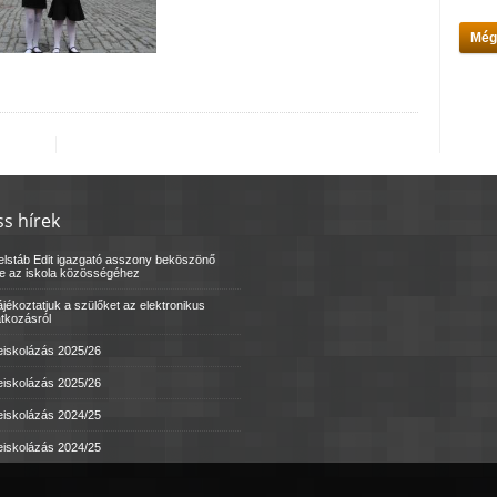
Még
ss hírek
elstáb Edit igazgató asszony beköszönő
le az iskola közösségéhez
jékoztatjuk a szülőket az elektronikus
atkozásról
eiskolázás 2025/26
eiskolázás 2025/26
eiskolázás 2024/25
eiskolázás 2024/25