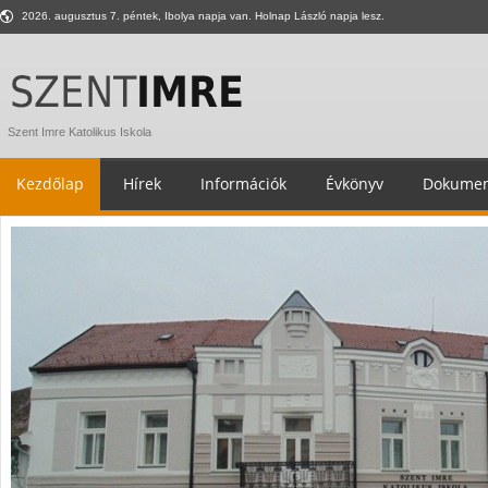
2026. augusztus 7. péntek, Ibolya napja van. Holnap László napja lesz.
Szent Imre Katolikus Iskola
Kezdőlap
Hírek
Információk
Évkönyv
Dokumen